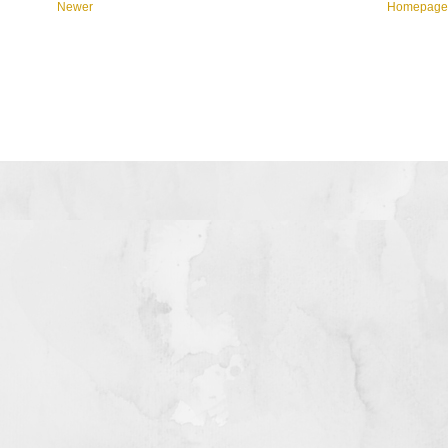
Newer
Homepag