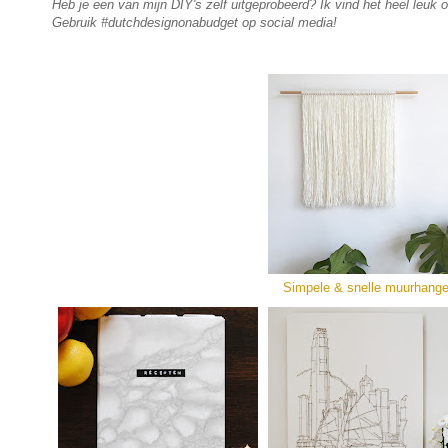
Heb je een van mijn DIY's zelf uitgeprobeerd? Ik vind het heel leuk 
Gebruik #dutchdesignonabudget op social media!
Simpele & snelle muurhange