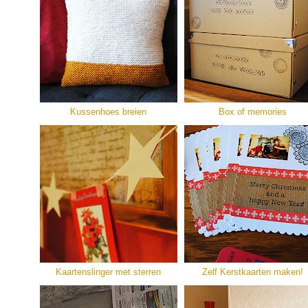
Kussenhoes breien
Box of memories
Kaartenslinger met sterren
Zelf Kerstkaarten maken!