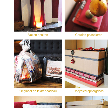
Vazen spuiten
Gouden paaseieren
Origineel en lekker cadeau
Upcycled opbergdoos