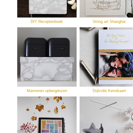
DIY Receptenboek
String art Shanghai
Marmeren opbergdozen
Stijlvolle Kerstkaart