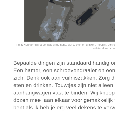
Tip 3: Hou verhuis essentials bij de hand, wat te eten en drinken, meetlint, schr
vuilniszakken voor
Bepaalde dingen zijn standaard handig om
Een hamer, een schroevendraaier en een 
zich. Denk ook aan vuilniszakken. Zorg da
eten en drinken. Touwtjes zijn niet allee
aanhangwagen vast te binden. Wij knoopt
dozen mee aan elkaar voor gemakkelijk v
bent als ik heb je erg veel dekens te verv