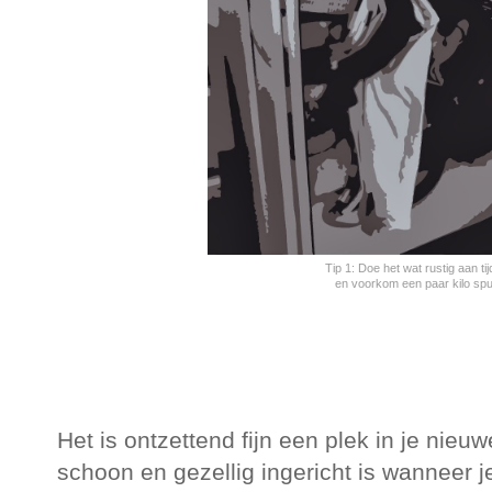
Tip 1: Doe het wat rustig aan t
en voorkom een paar kilo spul
Het is ontzettend fijn een plek in je nieu
schoon en gezellig ingericht is wanneer j