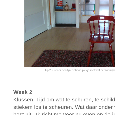
Tip 2: Creëer een fijn, schoon plekje met wat persoonlijk
Week 2
Klussen! Tijd om wat te schuren, te schi
stiekem los te scheuren. Wat daar onder v
best uit.. Ik richt me voor nu even op de